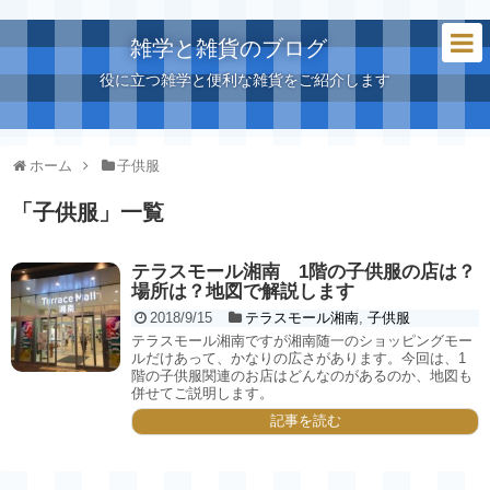
雑学と雑貨のブログ
役に立つ雑学と便利な雑貨をご紹介します
ホーム
子供服
「
子供服
」
一覧
テラスモール湘南 1階の子供服の店は？
場所は？地図で解説します
2018/9/15
テラスモール湘南
,
子供服
テラスモール湘南ですが湘南随一のショッピングモー
ルだけあって、かなりの広さがあります。今回は、1
階の子供服関連のお店はどんなのがあるのか、地図も
併せてご説明します。
記事を読む