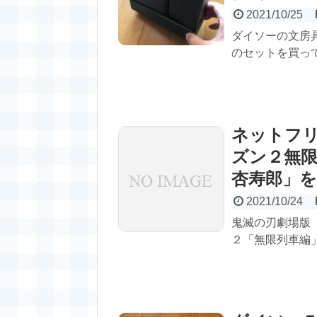
2021/10/25
ダイソーの文房
のセットを買っ
ネットフ
ズン２無限
杏寿郎」
2021/10/24
鬼滅の刃劇場版
２「無限列車編」