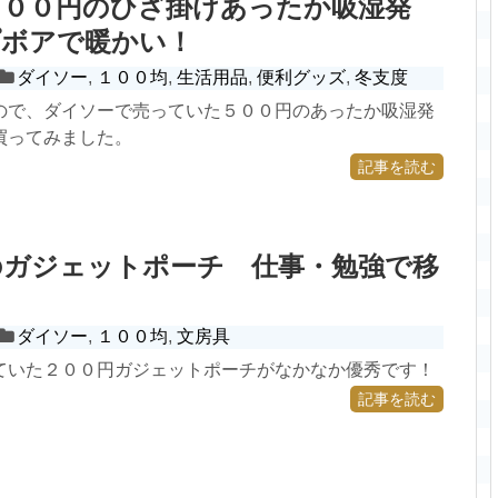
５００円のひざ掛けあったか吸湿発
プボアで暖かい！
ダイソー
,
１００均
,
生活用品
,
便利グッズ
,
冬支度
ので、ダイソーで売っていた５００円のあったか吸湿発
買ってみました。
記事を読む
のガジェットポーチ 仕事・勉強で移
ダイソー
,
１００均
,
文房具
ていた２００円ガジェットポーチがなかなか優秀です！
記事を読む