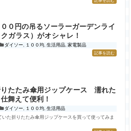
記事を読む
３００円の吊るソーラーガーデンライ
イクガラス）がオシャレ！
ダイソー
,
１００均
,
生活用品
,
家電製品
記事を読む
折りたたみ傘用ジップケース 濡れた
と仕舞えて便利！
ダイソー
,
１００均
,
生活用品
ていた折りたたみ傘用ジップケースを買って使ってみま