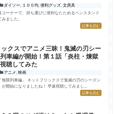
ダイソー
,
１００均
,
便利グッズ
,
文房具
具コーナーで、持ち運びに便利なたためるペンスタンド
てみました。
記事を読む
リックスでアニメ三昧！鬼滅の刃シー
列車編が開始！第１話「炎柱・煉獄
を視聴してみた
アニメ
,
映画
「無限列車編」 ネットフリックスで鬼滅の刃のシーズン
が開始になりましたね！ 早速視聴してみまし...
記事を読む