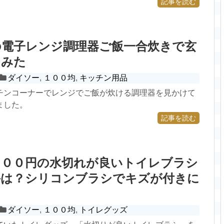
記事を読む
の電子レンジ調理器ご飯一合炊きで玄
てみた
ダイソー
,
１００均
,
キッチン用品
チンコーナーでレンジでご飯が炊ける調理器を見かけて
ました。
記事を読む
３００円の水切れが良いトイレブラシ
手は？シリコンブラシでキズが付きに
ダイソー
,
１００均
,
トイレグッズ