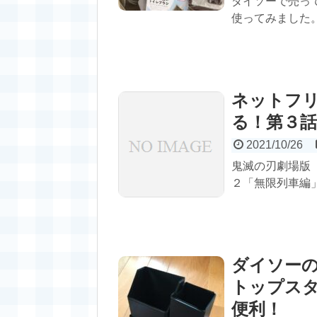
ダイソーで売っ
使ってみました
ネットフ
る！第３
2021/10/26
鬼滅の刃劇場版
２「無限列車編」
ダイソー
トップス
便利！