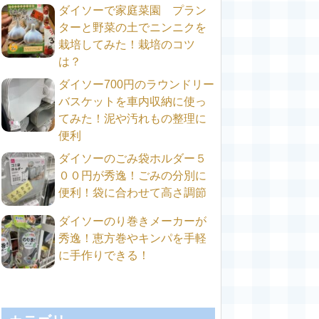
ダイソーで家庭菜園 プラン
ターと野菜の土でニンニクを
栽培してみた！栽培のコツ
は？
ダイソー700円のラウンドリー
バスケットを車内収納に使っ
てみた！泥や汚れもの整理に
便利
ダイソーのごみ袋ホルダー５
００円が秀逸！ごみの分別に
便利！袋に合わせて高さ調節
ダイソーのり巻きメーカーが
秀逸！恵方巻やキンパを手軽
に手作りできる！