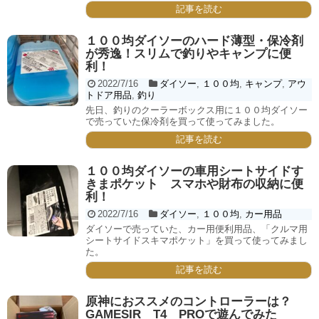
記事を読む
１００均ダイソーのハード薄型・保冷剤
が秀逸！スリムで釣りやキャンプに便
利！
2022/7/16
ダイソー
,
１００均
,
キャンプ
,
アウ
トドア用品
,
釣り
先日、釣りのクーラーボックス用に１００均ダイソー
で売っていた保冷剤を買って使ってみました。
記事を読む
１００均ダイソーの車用シートサイドす
きまポケット スマホや財布の収納に便
利！
2022/7/16
ダイソー
,
１００均
,
カー用品
ダイソーで売っていた、カー用便利用品、「クルマ用
シートサイドスキマポケット」を買って使ってみまし
た。
記事を読む
原神におススメのコントローラーは？
GAMESIR T4 PROで遊んでみた