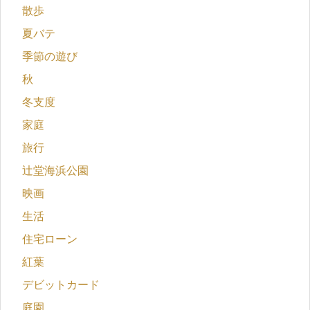
散歩
夏バテ
季節の遊び
秋
冬支度
家庭
旅行
辻堂海浜公園
映画
生活
住宅ローン
紅葉
デビットカード
庭園