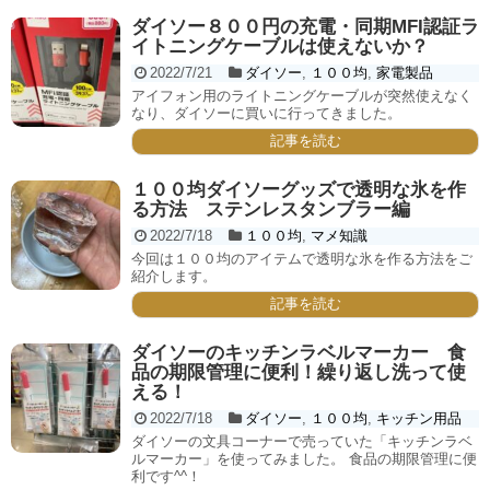
ダイソー８００円の充電・同期MFI認証ラ
イトニングケーブルは使えないか？
2022/7/21
ダイソー
,
１００均
,
家電製品
アイフォン用のライトニングケーブルが突然使えなく
なり、ダイソーに買いに行ってきました。
記事を読む
１００均ダイソーグッズで透明な氷を作
る方法 ステンレスタンブラー編
2022/7/18
１００均
,
マメ知識
今回は１００均のアイテムで透明な氷を作る方法をご
紹介します。
記事を読む
ダイソーのキッチンラベルマーカー 食
品の期限管理に便利！繰り返し洗って使
える！
2022/7/18
ダイソー
,
１００均
,
キッチン用品
ダイソーの文具コーナーで売っていた「キッチンラベ
ルマーカー」を使ってみました。 食品の期限管理に便
利です^^！