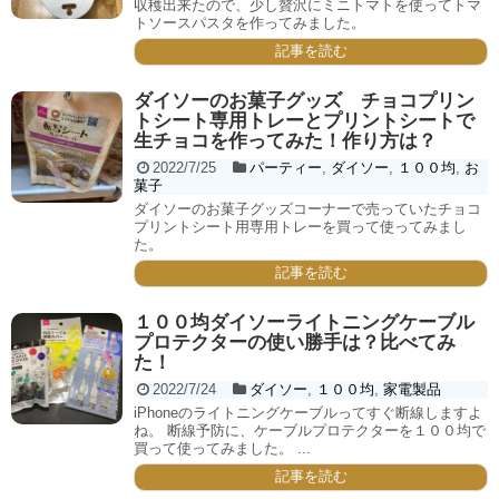
収穫出来たので、少し贅沢にミニトマトを使ってトマ
トソースパスタを作ってみました。
記事を読む
ダイソーのお菓子グッズ チョコプリン
トシート専用トレーとプリントシートで
生チョコを作ってみた！作り方は？
2022/7/25
パーティー
,
ダイソー
,
１００均
,
お
菓子
ダイソーのお菓子グッズコーナーで売っていたチョコ
プリントシート用専用トレーを買って使ってみまし
た。
記事を読む
１００均ダイソーライトニングケーブル
プロテクターの使い勝手は？比べてみ
た！
2022/7/24
ダイソー
,
１００均
,
家電製品
iPhoneのライトニングケーブルってすぐ断線しますよ
ね。 断線予防に、ケーブルプロテクターを１００均で
買って使ってみました。 ...
記事を読む