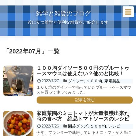
雑学と雑貨のブログ
役に立つ雑学と便利な雑貨をご紹介します
「
2022年07月
」
一覧
１００均ダイソー５００円のブルートゥ
ースマウスは使えない？他のと比較！
2022/7/27
ダイソー
,
１００均
,
家電製品
１００均のダイソーで売っていたブルートゥースマウ
スを買って使ってみました。
記事を読む
家庭菜園のミニトマトが大量収穫出来た
時の食べ方 絶品トマトソースのレシピ
2022/7/26
園芸グッズ
,
１００均
,
レシピ
今年、プランターで栽培しているミニトマトが大量に