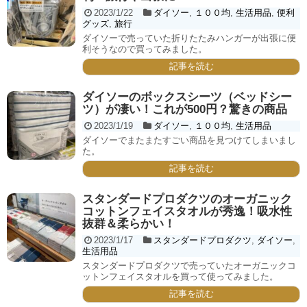
2023/1/22
ダイソー
,
１００均
,
生活用品
,
便利
グッズ
,
旅行
ダイソーで売っていた折りたたみハンガーが出張に便
利そうなので買ってみました。
記事を読む
ダイソーのボックスシーツ（ベッドシー
ツ）が凄い！これが500円？驚きの商品
2023/1/19
ダイソー
,
１００均
,
生活用品
ダイソーでまたまたすごい商品を見つけてしまいまし
た。
記事を読む
スタンダードプロダクツのオーガニック
コットンフェイスタオルが秀逸！吸水性
抜群＆柔らかい！
2023/1/17
スタンダードプロダクツ
,
ダイソー
,
生活用品
スタンダードプロダクツで売っていたオーガニックコ
ットンフェイスタオルを買って使ってみました。
記事を読む