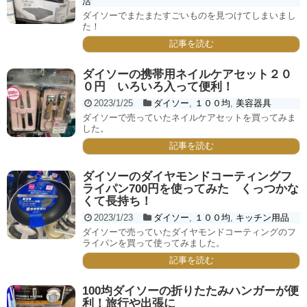
活
ダイソーでまたまたすごいものを見つけてしまいまし
た！
記事を読む
ダイソーの携帯用ネイルケアセット２０
０円 いろいろ入って便利！
2023/1/25
ダイソー
,
１００均
,
美容器具
ダイソーで売っていたネイルケアセットを買ってみま
した。
記事を読む
ダイソーのダイヤモンドコーティングフ
ライパン700円を使ってみた くっつかな
くて長持ち！
2023/1/23
ダイソー
,
１００均
,
キッチン用品
ダイソーで売っていたダイヤモンドコーティングのフ
ライパンを買って使ってみました。
記事を読む
100均ダイソーの折りたたみハンガーが便
利！旅行や出張に