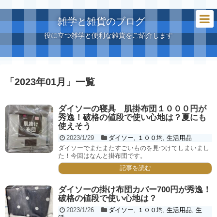
雑学と雑貨のブログ
役に立つ雑学と便利な雑貨をご紹介します
「
2023年01月
」
一覧
ダイソーの寝具 肌掛布団１０００円が
秀逸！破格の値段で使い心地は？夏にも
使えそう
2023/1/29
ダイソー
,
１００均
,
生活用品
ダイソーでまたまたすごいものを見つけてしまいまし
た！今回はなんと掛布団です。
記事を読む
ダイソーの掛け布団カバー700円が秀逸！
破格の値段で使い心地は？
2023/1/26
ダイソー
,
１００均
,
生活用品
,
生