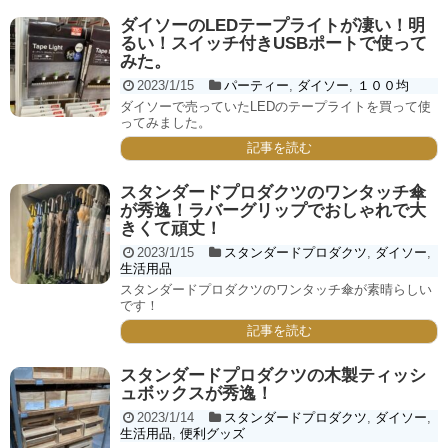
ダイソーのLEDテープライトが凄い！明
るい！スイッチ付きUSBポートで使って
みた。
2023/1/15
パーティー
,
ダイソー
,
１００均
ダイソーで売っていたLEDのテープライトを買って使
ってみました。
記事を読む
スタンダードプロダクツのワンタッチ傘
が秀逸！ラバーグリップでおしゃれで大
きくて頑丈！
2023/1/15
スタンダードプロダクツ
,
ダイソー
,
生活用品
スタンダードプロダクツのワンタッチ傘が素晴らしい
です！
記事を読む
スタンダードプロダクツの木製ティッシ
ュボックスが秀逸！
2023/1/14
スタンダードプロダクツ
,
ダイソー
,
生活用品
,
便利グッズ