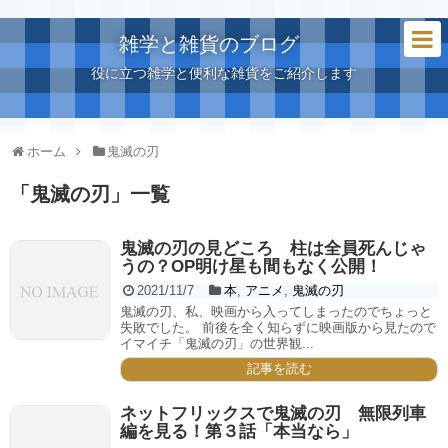
雑学と雑貨のブログ
役に立つ雑学と便利な雑貨をご紹介します
ホーム
鬼滅の刃
「
鬼滅の刃
」
一覧
鬼滅の刃の見どころ 柱は全員死んじゃ
うの？OP明け星も間もなく公開！
2021/11/7
本
,
アニメ
,
鬼滅の刃
鬼滅の刃、私、映画から入ってしまったのでちょっと
失敗でした。 前後を全く知らずに映画版から見たので
イマイチ「鬼滅の刃」の世界観...
記事を読む
ネットフリックスで鬼滅の刃 無限列車
編を見る！第３話「本当なら」