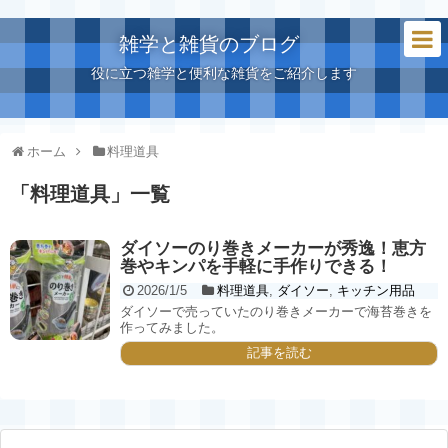
雑学と雑貨のブログ
役に立つ雑学と便利な雑貨をご紹介します
ホーム
料理道具
「
料理道具
」
一覧
ダイソーのり巻きメーカーが秀逸！恵方
巻やキンパを手軽に手作りできる！
2026/1/5
料理道具
,
ダイソー
,
キッチン用品
ダイソーで売っていたのり巻きメーカーで海苔巻きを
作ってみました。
記事を読む