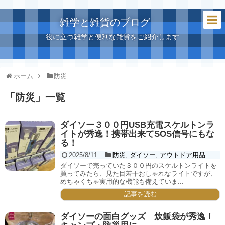
雑学と雑貨のブログ
役に立つ雑学と便利な雑貨をご紹介します
ホーム
防災
「
防災
」
一覧
ダイソー３００円USB充電スケルトンラ
イトが秀逸！携帯出来てSOS信号にもな
る！
2025/8/11
防災
,
ダイソー
,
アウトドア用品
ダイソーで売っていた３００円のスケルトンライトを
買ってみたら、見た目若干おしゃれなライトですが、
めちゃくちゃ実用的な機能も備えていま...
記事を読む
ダイソーの面白グッズ 炊飯袋が秀逸！