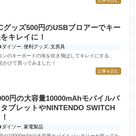
記事を読む
Cグッズ500円のUSBブロアーでキー
埃をキレイに！
ダイソー
,
便利グッズ
,
文房具
コンのキーボードの埃を吹き飛ばしてキレイにする、
を見かけて買ってみました！
記事を読む
00円の大容量10000mAhモバイルバ
ブレットやNINTENDO SWITCH
る！
ダイソー
,
家電製品
0円の10000mAhの大容量モバイルバッテリーが売ってた