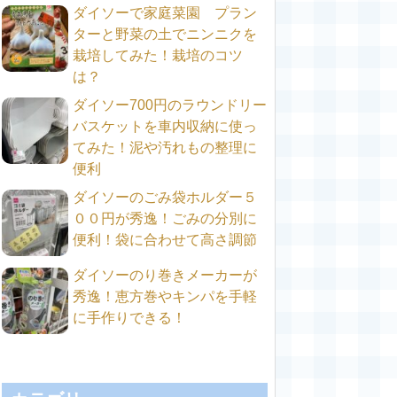
ダイソーで家庭菜園 プラン
ターと野菜の土でニンニクを
栽培してみた！栽培のコツ
は？
ダイソー700円のラウンドリー
バスケットを車内収納に使っ
てみた！泥や汚れもの整理に
便利
ダイソーのごみ袋ホルダー５
００円が秀逸！ごみの分別に
便利！袋に合わせて高さ調節
ダイソーのり巻きメーカーが
秀逸！恵方巻やキンパを手軽
に手作りできる！