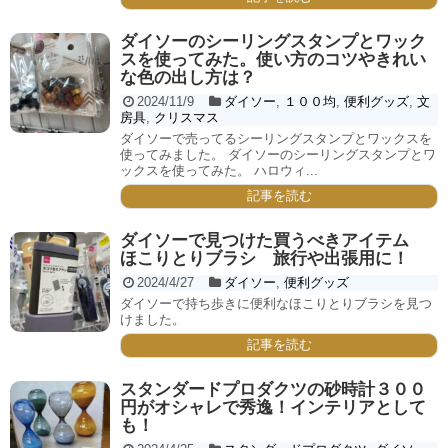
ダイソーのシーリングスタンプとワック
スを使ってみた。使い方のコツやきれい
な色の出し方は？
2024/11/9
ダイソー
,
１００均
,
便利グッズ
,
文
房具
,
クリスマス
ダイソーで売ってるシーリングスタンプとワックスを
使ってみました。 ダイソーのシーリングスタンプとワ
ックスを使ってみた。 ハロウィ...
記事を読む
ダイソーで見つけた買うべきアイテム
ほこりとりブラシ 旅行や出張用に！
2024/4/27
ダイソー
,
便利グッズ
ダイソーで持ち歩きに便利なほこりとりブラシを見つ
けました。
記事を読む
スタンダードプロダクツの砂時計３００
円がオシャレで秀逸！インテリアとして
も！