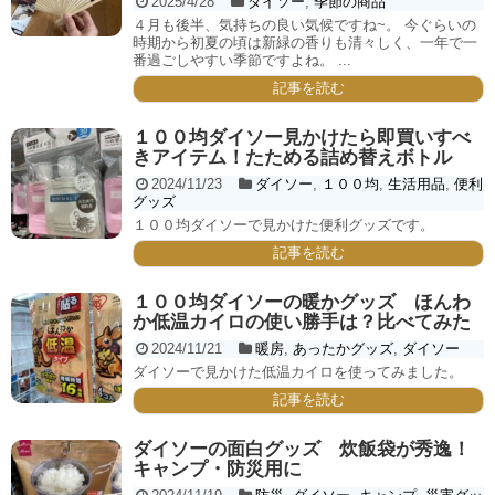
2025/4/28
ダイソー
,
季節の商品
４月も後半、気持ちの良い気候ですね~。 今ぐらいの
時期から初夏の頃は新緑の香りも清々しく、一年で一
番過ごしやすい季節ですよね。 ...
記事を読む
１００均ダイソー見かけたら即買いすべ
きアイテム！たためる詰め替えボトル
2024/11/23
ダイソー
,
１００均
,
生活用品
,
便利
グッズ
１００均ダイソーで見かけた便利グッズです。
記事を読む
１００均ダイソーの暖かグッズ ほんわ
か低温カイロの使い勝手は？比べてみた
2024/11/21
暖房
,
あったかグッズ
,
ダイソー
ダイソーで見かけた低温カイロを使ってみました。
記事を読む
ダイソーの面白グッズ 炊飯袋が秀逸！
キャンプ・防災用に