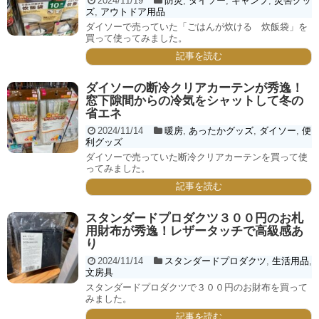
2024/11/19
防災
,
ダイソー
,
キャンプ
,
災害グッ
ズ
,
アウトドア用品
ダイソーで売っていた「ごはんが炊ける 炊飯袋」を
買って使ってみました。
記事を読む
ダイソーの断冷クリアカーテンが秀逸！
窓下隙間からの冷気をシャットして冬の
省エネ
2024/11/14
暖房
,
あったかグッズ
,
ダイソー
,
便
利グッズ
ダイソーで売っていた断冷クリアカーテンを買って使
ってみました。
記事を読む
スタンダードプロダクツ３００円のお札
用財布が秀逸！レザータッチで高級感あ
り
2024/11/14
スタンダードプロダクツ
,
生活用品
,
文房具
スタンダードプロダクツで３００円のお財布を買って
みました。
記事を読む