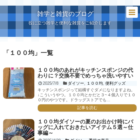
雑学と雑貨のブログ
役に立つ雑学と便利な雑貨をご紹介します
「
１００均
」
一覧
１００均のあれがキッチンスポンジの代
わりに？交換不要でめっちゃ洗いやすい
2025/7/8
ダイソー
,
１００均
,
便利グッズ
キッチンスポンジって結構すぐダメになりますよね。
↓こういうやつ。１００均とかだと３~４個入りで１０
０円のやつです。ドラッグストアでも...
記事を読む
１００均ダイソーの夏のお出かけ時にバ
ッグに入れておきたいアイテム５選～仕
事編～