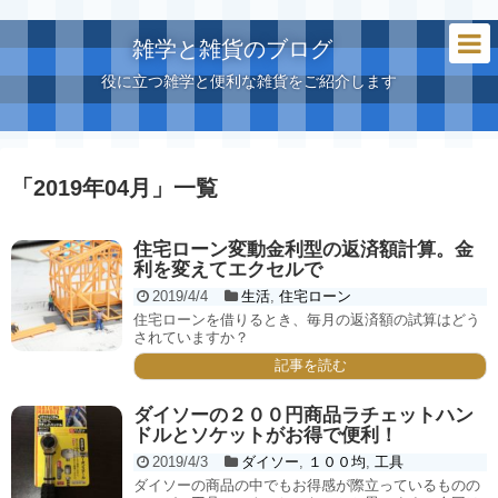
雑学と雑貨のブログ
役に立つ雑学と便利な雑貨をご紹介します
「
2019年04月
」
一覧
住宅ローン変動金利型の返済額計算。金
利を変えてエクセルで
2019/4/4
生活
,
住宅ローン
住宅ローンを借りるとき、毎月の返済額の試算はどう
されていますか？
記事を読む
ダイソーの２００円商品ラチェットハン
ドルとソケットがお得で便利！
2019/4/3
ダイソー
,
１００均
,
工具
ダイソーの商品の中でもお得感が際立っているものの