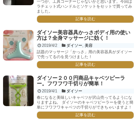
一つが、工具コーナーじゃないかと思います。今回は
ラチェット式ハンドルとソケットをセットで買ってみ
ました。
記事を読む
ダイソー美容器具かっさボディ用の使い
方は？全身マッサージに効く！
2019/4/2
ダイソー
,
美容
話題のマッサージ「かっさ」用の美容器具がダイソー
で売ってるのを見つけました！
記事を読む
ダイソー２００円商品キャベツピーラ
ー。フワフワ千切りが簡単！
2019/4/1
ダイソー
春になると美味しいキャベツが沢山売ってるようにな
りますよね。 ダイソーのキャベツピーラーを使うと簡
単にフワフワキャベツの千切りができちゃいますよ！
記事を読む