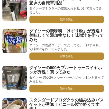
驚きの自転車用品
ダイソーで１００円の空気入れを見つけて買ってみ
ました。
記事を読む
ダイソーの調味料「けずり粉」が秀逸！
美味しくて添加物なし！味噌汁を作って
みた
ダイソーの食品コーナーで売ってる、「けずり粉」
で味噌汁を作ってみました。
記事を読む
ダイソーの500円ブルートゥースイヤホ
ンが秀逸！買ってみた
ダイソーで500円ブルートゥースのイヤホンを買って
みました。
記事を読む
スタンダードプロダクツの編み込みバス
ケットが秀逸！ビニール製で軽くて丈
夫！