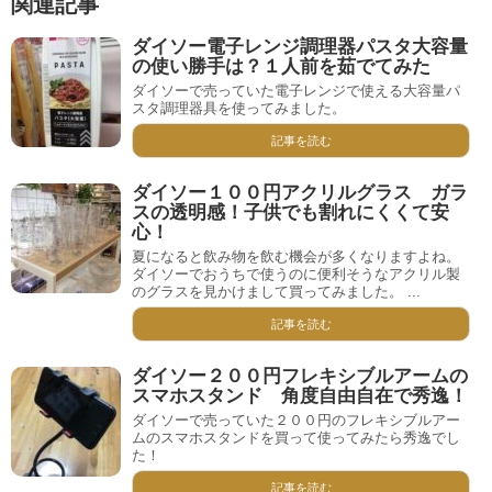
関連記事
ダイソー電子レンジ調理器パスタ大容量
の使い勝手は？１人前を茹でてみた
ダイソーで売っていた電子レンジで使える大容量パ
スタ調理器具を使ってみました。
記事を読む
ダイソー１００円アクリルグラス ガラ
スの透明感！子供でも割れにくくて安
心！
夏になると飲み物を飲む機会が多くなりますよね。
ダイソーでおうちで使うのに便利そうなアクリル製
のグラスを見かけまして買ってみました。 ...
記事を読む
ダイソー２００円フレキシブルアームの
スマホスタンド 角度自由自在で秀逸！
ダイソーで売っていた２００円のフレキシブルアー
ムのスマホスタンドを買って使ってみたら秀逸でし
た！
記事を読む