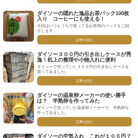
ダイソーの隠れた逸品お茶パック100枚
入り コーヒーにも使える！
今回はいつもうちで使ってるお茶用のパックをご紹
介します。
記事を読む
ダイソー３００円の引き出しケースが秀
逸！机上の整理や小物入れに便利
ダイソーで売っていた３００円の引き出しケースを
買ってみました。
記事を読む
ダイソーの温泉卵メーカーの使い勝手
は？ 半熟卵を作ってみた
ダイソーで売っていた温泉卵メーカーで、半熟卵を
作ってみました。
記事を読む
ダイソーの空気入れ これが１００円？