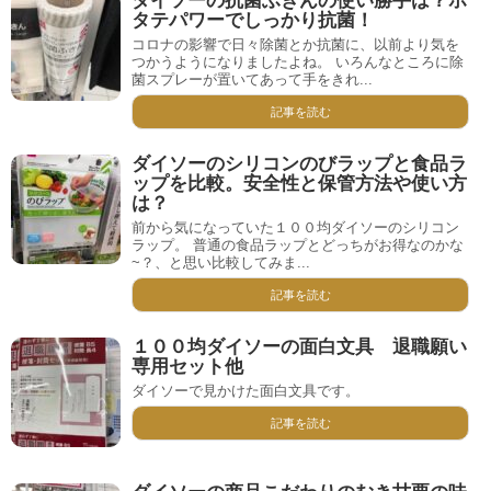
ダイソーの抗菌ふきんの使い勝手は？ホ
タテパワーでしっかり抗菌！
コロナの影響で日々除菌とか抗菌に、以前より気を
つかうようになりましたよね。 いろんなところに除
菌スプレーが置いてあって手をきれ...
記事を読む
ダイソーのシリコンのびラップと食品ラ
ップを比較。安全性と保管方法や使い方
は？
前から気になっていた１００均ダイソーのシリコン
ラップ。 普通の食品ラップとどっちがお得なのかな
~？、と思い比較してみま...
記事を読む
１００均ダイソーの面白文具 退職願い
専用セット他
ダイソーで見かけた面白文具です。
記事を読む