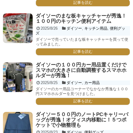
記事を読む
ダイソーのまな板キャッチャーが秀逸！
１００円のキッチン便利アイテム
2025/8/26
ダイソー
,
キッチン用品
,
便利グッ
ズ
ダイソーで売っていたまな板キャッチャーを買って使
ってみました。
記事を読む
ダイソーの１００円カー用品置くだけで
スマホの大きさに自動調整するスマホホ
ルダーが秀逸！
2025/8/25
ダイソー
,
カー用品
ダイソーのカー用品コーナーでなかなか秀逸な１００
円スマホホルダーを見つけました。
記事を読む
ダイソー５００円のノートPCキャリーバ
ッグが秀逸！オフィス内移動に！５つポ
ケットで小物整理も
2025/8/23
ダイソー
,
便利グッズ