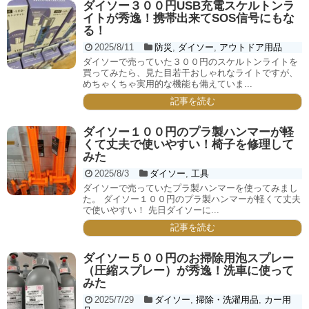
ダイソー３００円USB充電スケルトンラ
イトが秀逸！携帯出来てSOS信号にもな
る！
2025/8/11
防災
,
ダイソー
,
アウトドア用品
ダイソーで売っていた３００円のスケルトンライトを
買ってみたら、見た目若干おしゃれなライトですが、
めちゃくちゃ実用的な機能も備えていま...
記事を読む
ダイソー１００円のプラ製ハンマーが軽
くて丈夫で使いやすい！椅子を修理して
みた
2025/8/3
ダイソー
,
工具
ダイソーで売っていたプラ製ハンマーを使ってみまし
た。 ダイソー１００円のプラ製ハンマーが軽くて丈夫
で使いやすい！ 先日ダイソーに...
記事を読む
ダイソー５００円のお掃除用泡スプレー
（圧縮スプレー）が秀逸！洗車に使って
みた
2025/7/29
ダイソー
,
掃除・洗濯用品
,
カー用