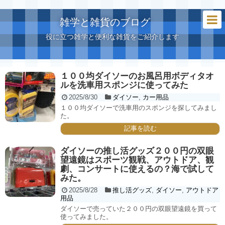
雑学と雑貨のブログ
役に立つ雑学と便利な雑貨をご紹介します
１００均ダイソーのお風呂用ボディタオ
ルを洗車用スポンジに使ってみた
2025/8/30
ダイソー
,
カー用品
１００均ダイソーで洗車用のスポンジを探してみまし
た。
記事を読む
ダイソーの推し活グッズ２００円の双眼
望遠鏡はスポーツ観戦、アウトドア、観
劇、コンサートに使えるの？海で試して
みた。
2025/8/28
推し活グッズ
,
ダイソー
,
アウトドア
用品
ダイソーで売っていた２００円の双眼望遠鏡を買って
使ってみました。