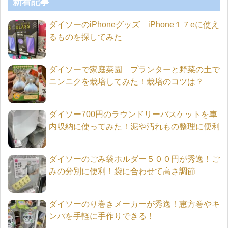
新着記事
ダイソーのiPhoneグッズ iPhone１７eに使え
るものを探してみた
ダイソーで家庭菜園 プランターと野菜の土で
ニンニクを栽培してみた！栽培のコツは？
ダイソー700円のラウンドリーバスケットを車
内収納に使ってみた！泥や汚れもの整理に便利
ダイソーのごみ袋ホルダー５００円が秀逸！ご
みの分別に便利！袋に合わせて高さ調節
ダイソーのり巻きメーカーが秀逸！恵方巻やキ
ンパを手軽に手作りできる！