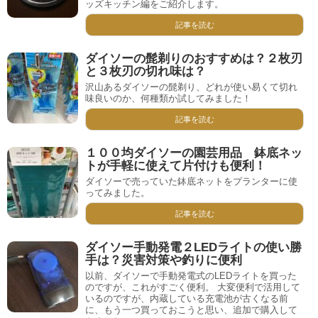
ッズキッチン編をご紹介します。
記事を読む
ダイソーの髭剃りのおすすめは？２枚刃
と３枚刃の切れ味は？
沢山あるダイソーの髭剃り、どれが使い易くて切れ
味良いのか、何種類か試してみました！
記事を読む
１００均ダイソーの園芸用品 鉢底ネッ
トが手軽に使えて片付けも便利！
ダイソーで売っていた鉢底ネットをプランターに使
ってみました。
記事を読む
ダイソー手動発電２LEDライトの使い勝
手は？災害対策や釣りに便利
以前、ダイソーで手動発電式のLEDライトを買った
のですが、これがすごく便利。 大変便利で活用して
いるのですが、内蔵している充電池が古くなる前
に、もう一つ買っておこうと思い、追加で購入して