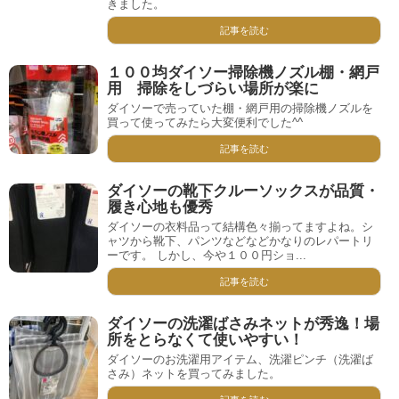
きました。
記事を読む
１００均ダイソー掃除機ノズル棚・網戸
用 掃除をしづらい場所が楽に
ダイソーで売っていた棚・網戸用の掃除機ノズルを
買って使ってみたら大変便利でした^^
記事を読む
ダイソーの靴下クルーソックスが品質・
履き心地も優秀
ダイソーの衣料品って結構色々揃ってますよね。シ
ャツから靴下、パンツなどなどかなりのレパートリ
ーです。 しかし、今や１００円ショ...
記事を読む
ダイソーの洗濯ばさみネットが秀逸！場
所をとらなくて使いやすい！
ダイソーのお洗濯用アイテム、洗濯ピンチ（洗濯ば
さみ）ネットを買ってみました。