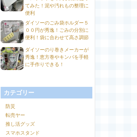
てみた！泥や汚れもの整理に
便利
ダイソーのごみ袋ホルダー５
００円が秀逸！ごみの分別に
便利！袋に合わせて高さ調節
ダイソーのり巻きメーカーが
秀逸！恵方巻やキンパを手軽
に手作りできる！
カテゴリー
防災
転売ヤー
推し活グッズ
スマホスタンド