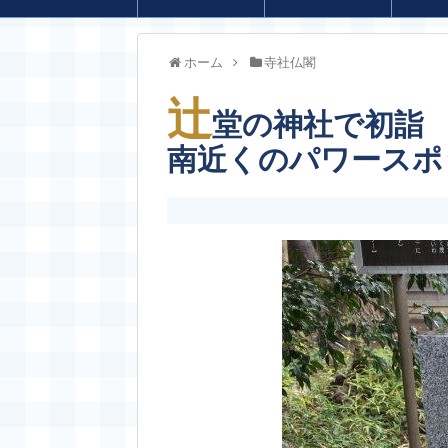
ホーム
寺社仏閣
辻
堂の神社で初詣
南近くのパワースポ