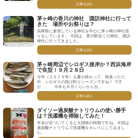
記事を読む
茅ヶ崎の香川の神社 諏訪神社に行って
きた 場所やお祭りは？
浜降祭に参加している神社を中心に茅ヶ崎の神社巡
りをしています。 今回は、香川駅近くの神社、諏訪
神社に行ってきました。
記事を読む
茅ヶ崎周辺でシロギス接岸か？西浜海岸
で良型！９月２８日
今年（２０１９年）も夏が終わって、秋真っただ
中、シロギスの投げ釣りシーズンですね！ です
が、、、 今年も８月くらいから台...
記事を読む
ダイソー過炭酸ナトリウムの使い勝手
は？洗濯機を掃除してみた！
年末が近づいてくると大掃除の時期ですね。今回は
過炭酸ナトリウムで洗濯機をキレイにしてみまし
た。