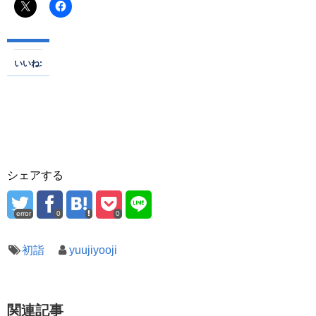
いいね:
シェアする
error
0
0
初詣
yuujiyooji
関連記事