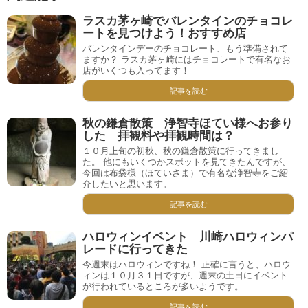
ラスカ茅ヶ崎でバレンタインのチョコレ
ートを見つけよう！おすすめ店
バレンタインデーのチョコレート、もう準備されて
ますか？ ラスカ茅ヶ崎にはチョコレートで有名なお
店がいくつも入ってます！
記事を読む
秋の鎌倉散策 浄智寺ほてい様へお参り
した 拝観料や拝観時間は？
１０月上旬の初秋、秋の鎌倉散策に行ってきまし
た。 他にもいくつかスポットを見てきたんですが、
今回は布袋様（ほていさま）で有名な浄智寺をご紹
介したいと思います。
記事を読む
ハロウィンイベント 川崎ハロウィンパ
レードに行ってきた
今週末はハロウィンですね！ 正確に言うと、ハロウ
ィンは１０月３１日ですが、週末の土日にイベント
が行われているところが多いようです。...
記事を読む