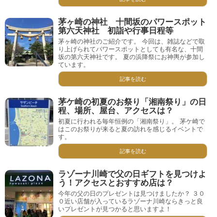
茅ヶ崎の神社 十間坂のパワースポット
第六天神社 初詣や行事日程等
茅ヶ崎の神社のご紹介です。 今回は、雑誌などで取
り上げられてパワースポットとしても有名な、十間
坂の第六天神社です。 夏の浜降祭にお神輿が参加し
ています。
記事を読む
茅ケ崎の初夏のお祭り「湘南祭り」の日
程、場所、屋台、アクセスは？
初夏に行われる毎年恒例の「湘南祭り」。 茅ケ崎で
はこのお祭りが来ると夏の訪れを感じるイベントで
す。
記事を読む
ラゾーナ川崎で父の日ギフトを見つけよ
う！アクセスとおすすめ店は？
今年の父の日のプレゼントは見つけましたか？ ３０
０近い店舗が入っているラゾーナ川崎ならきっと良
いプレゼントが見つかると思いますよ！