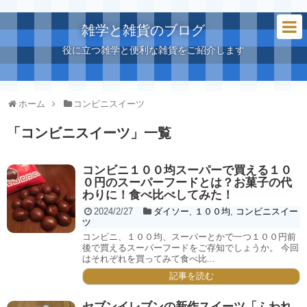
雑学と雑貨のブログ
役に立つ雑学と便利な雑貨をご紹介します
ホーム
コンビニスイーツ
「
コンビニスイーツ
」
一覧
コンビニ１００均スーパーで買える１０
０円のスーパーフードとは？お菓子の代
わりに！食べ比べしてみた！
2024/2/27
ダイソー
,
１００均
,
コンビニスイー
ツ
コンビニ、１００均、スーパーとかで一つ１００円前
後で買えるスーパーフードをご存知でしょうか。 今回
はそれぞれを買ってみて食べ比...
記事を読む
セブンイレブンの新作スイーツ「ふわれ