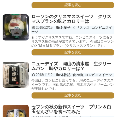
記事を読む
ローソンのクリスマススイーツ クリス
マスブランの味とカロリーは
2018/12/15
お菓子
,
クリスマス
,
コンビニスイ
ーツ
もうすぐクリスマスですね。コンビニスイーツにもク
リスマス用の商品が出てきています。 今回はローソン
のＸ’ＭＡＭＳブラン（クリスマスブラン）です。
記事を読む
ニューデイズ 岡山の清水屋 生クリー
ムパン 味やカロリーは？
2018/11/12
体験記
,
食べ物
,
コンビニスイーツ
今回は、コンビニと言っても、JRのニューデイズのス
イーツです。 岡山県の老舗、清水屋の生クリームパン
が美味しいです。
記事を読む
セブンの秋の新作スイーツ プリン＆白
玉ぜんざいを食べてみた