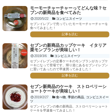
モーモーチャーチャーってどんな味？セ
ブンの新商品を食べてみた
2020/5/22
コンビニスイーツ
セブンイレブンで売っていたモーモーチャーチャーを
食べてみました！
記事を読む
セブンの新商品カップケーキ イタリア
栗モンブランが美味しい！
2019/3/6
コンビニスイーツ
セブンイレブンの定番ケーキのモンブランがカップケ
ーキになって登場です。帰り道にあるセブンイレブン
に置いてあったので早速買ってみました！
記事を読む
セブン新商品のケーキ ストロベリーシ
ョートケーキが美味しい！
2019/2/27
食べ物
,
季節の商品
,
コンビニスイー
ツ
セブンイレブンの春の新商品、ストロベリーショート
ケーキを早速食べてみました！