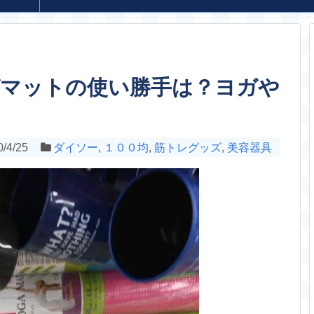
ガマットの使い勝手は？ヨガや
0/4/25
ダイソー
,
１００均
,
筋トレグッズ
,
美容器具