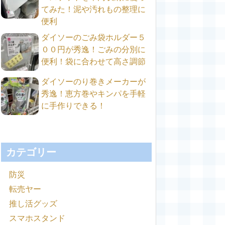
てみた！泥や汚れもの整理に
便利
ダイソーのごみ袋ホルダー５
００円が秀逸！ごみの分別に
便利！袋に合わせて高さ調節
ダイソーのり巻きメーカーが
秀逸！恵方巻やキンパを手軽
に手作りできる！
カテゴリー
防災
転売ヤー
推し活グッズ
スマホスタンド