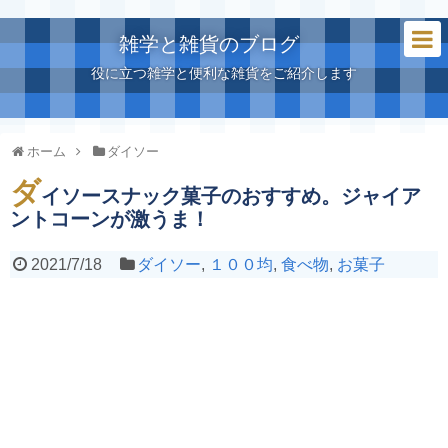
雑学と雑貨のブログ
役に立つ雑学と便利な雑貨をご紹介します
ホーム
ダイソー
ダ
イソースナック菓子のおすすめ。ジャイア
ントコーンが激うま！
2021/7/18
ダイソー
,
１００均
,
食べ物
,
お菓子