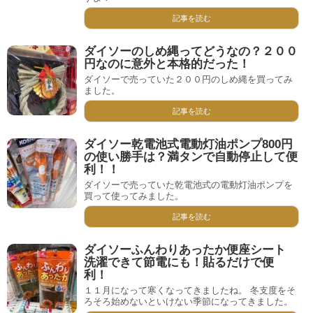
記事を読む
ダイソーのしめ縄ってどうなの？２００
円なのに意外と本格的だった！
ダイソーで売っていた２００円のしめ縄を買ってみ
ました。
記事を読む
ダイソー乾電池式電動灯油ポンプ800円
の使い勝手は？満タンで自動停止して便
利！！
ダイソーで売っていた乾電池式の電動灯油ポンプを
買って使ってみました。
記事を読む
ダイソーふんわりあったか便座シート
洗濯できて節電にも！貼るだけで便
利！
１１月になって寒くなってきましたね。 冬支度をそ
ろそろ始めないといけない季節になってきました。