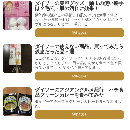
ダイソーの美容グッズ 繭玉の使い勝手
は？毛穴・肌の汚れに効果！
紫外線の強いこの季節、お肌のケアは大事ですよ
ね。 汗や皮脂汚れはしっかり落とさないと肌のトラ
ブルにつながります。 毛穴・...
記事を読む
ダイソーの使えない商品。買ってみたら
残念だった品５選
ここのところ、ダイソーの１００円のお得感にすっ
かりはまってしまい、日常品なんかも含めて色々買
っています。 かなり色々買っていま...
記事を読む
ダイソーのアジアングルメ紀行 ハチ食
品グリーンカレーを食べてみた
ダイソーで売ってるグリーンカレーを食べてみまし
た。
記事を読む