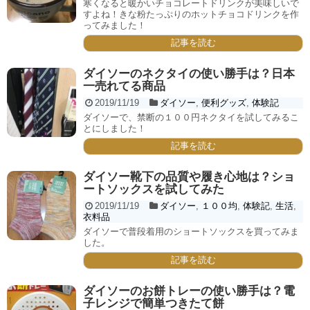
寒くなると暖かいチョコレートドリンクが美味しいで
すよね！きな粉たっぷりのホットチョコドリンクを作
ってみました！
記事を読む
ダイソーのネクタイの使い勝手は？日本
一売れてる商品
2019/11/19
ダイソー
,
便利グッズ
,
体験記
ダイソーで、禁断の１００円ネクタイを試してみるこ
とにしました！
記事を読む
ダイソー靴下の品質や履き心地は？ショ
ートソックスを試してみた
2019/11/19
ダイソー
,
１００均
,
体験記
,
生活
,
衣料品
ダイソーで普段着用のショートソックスを買ってみま
した。
記事を読む
ダイソーのお餅トレーの使い勝手は？電
子レンジで簡単つきたて餅