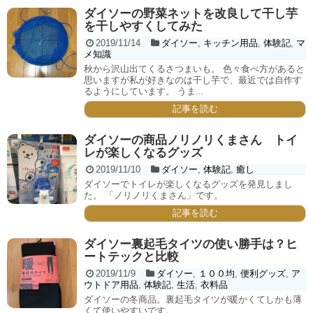
ダイソーの野菜ネットを改良して干し芋
を干しやすくしてみた
2019/11/14
ダイソー
,
キッチン用品
,
体験記
,
マ
メ知識
秋から沢山出てくるさつまいも。 色々食べ方があると
思いますが私が好きなのは干し芋で、最近では自作す
るようにしています。 うま...
記事を読む
ダイソーの商品ノリノリくまさん トイ
レが楽しくなるグッズ
2019/11/10
ダイソー
,
体験記
,
癒し
ダイソーでトイレが楽しくなるグッズを発見しまし
た。 「ノリノリくまさん」です。
記事を読む
ダイソー裏起毛タイツの使い勝手は？ヒ
ートテックと比較
2019/11/9
ダイソー
,
１００均
,
便利グッズ
,
ア
ウトドア用品
,
体験記
,
生活
,
衣料品
ダイソーの冬商品。裏起毛タイツが暖かくてしかも薄
くて使いやすいです。