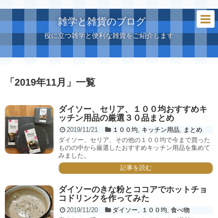
雑学と雑貨のブログ
役に立つ雑学と便利な雑貨をご紹介します
「
2019年11月
」
一覧
ダイソー、セリア、１００均おすすめキ
ッチン用品の厳選３０品まとめ
2019/11/21
１００均
,
キッチン用品
,
まとめ
ダイソー、セリア、その他の１００均で今まで買った
ものの中から厳選したおすすめキッチン用品を集めて
みました。
記事を読む
ダイソーのきな粉とココアでホットチョ
コドリンクを作ってみた
2019/11/20
ダイソー
,
１００均
,
食べ物