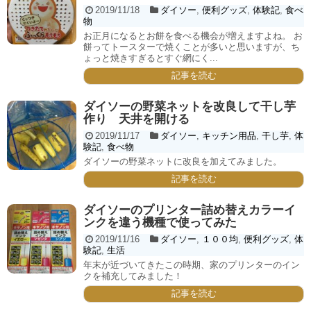
2019/11/18
ダイソー
,
便利グッズ
,
体験記
,
食べ
物
お正月になるとお餅を食べる機会が増えますよね。 お
餅ってトースターで焼くことが多いと思いますが、ち
ょっと焼きすぎるとすぐ網にく...
記事を読む
ダイソーの野菜ネットを改良して干し芋
作り 天井を開ける
2019/11/17
ダイソー
,
キッチン用品
,
干し芋
,
体
験記
,
食べ物
ダイソーの野菜ネットに改良を加えてみました。
記事を読む
ダイソーのプリンター詰め替えカラーイ
ンクを違う機種で使ってみた
2019/11/16
ダイソー
,
１００均
,
便利グッズ
,
体
験記
,
生活
年末が近づいてきたこの時期、家のプリンターのイン
クを補充してみました！
記事を読む