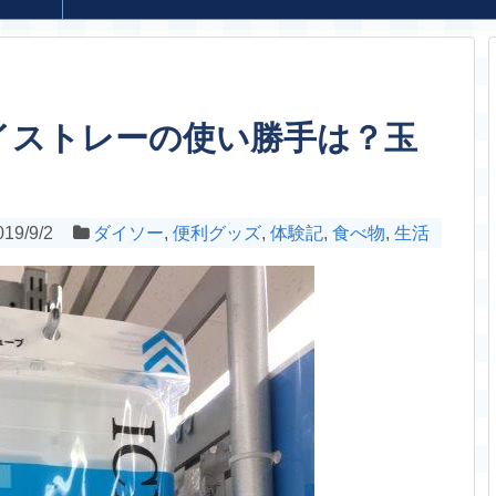
イストレーの使い勝手は？玉
019/9/2
ダイソー
,
便利グッズ
,
体験記
,
食べ物
,
生活