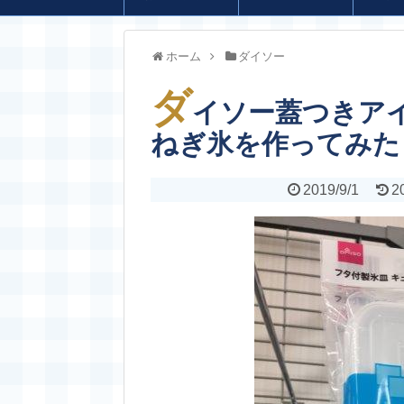
ホーム
ダイソー
ダ
イソー蓋つきア
ねぎ氷を作ってみた
2019/9/1
2