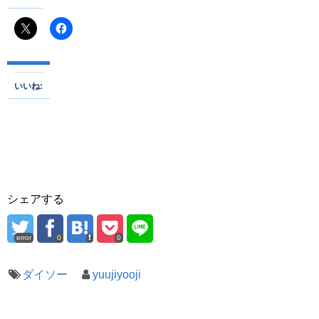
いいね:
シェアする
error
0
0
ダイソー
yuujiyooji