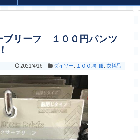
ーブリーフ １００円パンツ
！
2021/4/16
ダイソー
,
１００均
,
服
,
衣料品