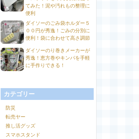
てみた！泥や汚れもの整理に
便利
ダイソーのごみ袋ホルダー５
００円が秀逸！ごみの分別に
便利！袋に合わせて高さ調節
ダイソーのり巻きメーカーが
秀逸！恵方巻やキンパを手軽
に手作りできる！
カテゴリー
防災
転売ヤー
推し活グッズ
スマホスタンド