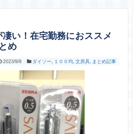
が凄い！在宅勤務におススメ
とめ
2023/9/9
ダイソー
,
１００均
,
文房具
,
まとめ記事