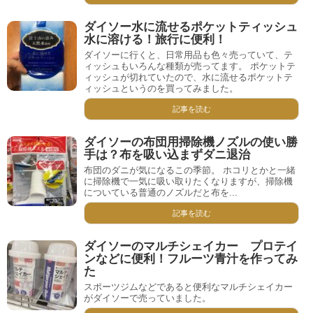
ダイソー水に流せるポケットティッシュ
水に溶ける！旅行に便利！
ダイソーに行くと、日常用品も色々売っていて、テ
ィッシュもいろんな種類が売ってます。 ポケットテ
ィッシュが切れていたので、水に流せるポケットテ
ィッシュというのを買ってみました。
記事を読む
ダイソーの布団用掃除機ノズルの使い勝
手は？布を吸い込まずダニ退治
布団のダニが気になるこの季節。 ホコリとかと一緒
に掃除機で一気に吸い取りたくなりますが、掃除機
についている普通のノズルだと布を...
記事を読む
ダイソーのマルチシェイカー プロテイ
ンなどに便利！フルーツ青汁を作ってみ
た
スポーツジムなどであると便利なマルチシェイカー
がダイソーで売っていました。