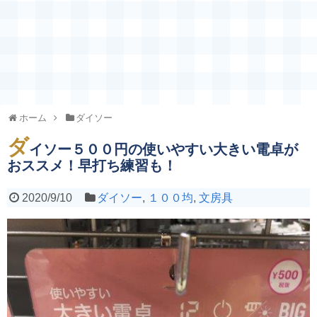
ホーム
ダイソー
ダ
イソー５００円の使いやすい大きい電卓が
おススメ！早打ち練習も！
2020/9/10
ダイソー
,
１００均
,
文房具