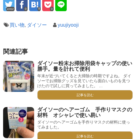
error
0
0
買い物
,
ダイソー
yuujiyooji
関連記事
ダイソー粉末お掃除用袋キャップの使い
勝手。量を計れて便利
年末が近づいてくると大掃除の時期ですよね。 ダイ
ソーでお掃除グッズを見ていたら面白いものを見つ
けたので試しに買ってみました。 ...
記事を読む
ダイソーのヘアーゴム 手作りマスクの
材料 オシャレで使い易い
ダイソーのヘアーゴムを手作りマスクの材料に使っ
てみました。
記事を読む