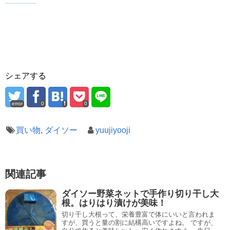
シェアする
error
0
0
買い物
,
ダイソー
yuujiyooji
関連記事
ダイソー野菜ネットで手作り切り干し大
根。はりはり漬けが美味！
切り干し大根って、栄養豊富で体にいいと言われま
すが、買うと量の割に結構高いですよね。 ですが、