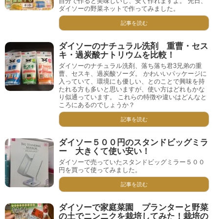
自分で作ると美味しいし、安く作れますよ。 先日、
ダイソーの野菜ネットで作ってみました。
記事を読む
ダイソーのナチュラル洗剤 重曹・セス
キ・過炭酸ナトリウムを比較！
ダイソーのナチュラル洗剤、落ち落ち君3兄弟の重
曹、セスキ、過炭酸ソーダ。 かわいいパッケージに
入っていて、環境にも優しい、とのことで興味を持
たれる方も多いと思いますが、使い方はどれもかな
り似通っています。 これらの特徴や違いはどんなと
ころにあるのでしょうか？
記事を読む
ダイソー５００円のスタンドビッグミラ
ー 大きくて使い安い！
ダイソーで売っていたスタンドビッグミラー５００
円を買って使ってみました。
記事を読む
ダイソーで家庭菜園 プランターと野菜
の土でニンニクを栽培してみた！栽培の