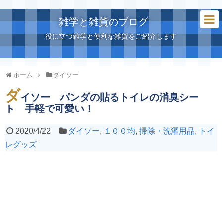
雑学と雑貨のブログ
役に立つ雑学と便利な雑貨をご紹介します
ホーム
ダイソー
ダ
イソー パンダの貼るトイレの消臭シー
ト 手軽で可愛い！
2020/4/22
ダイソー
,
１００均
,
掃除・洗濯用品
,
トイ
レグッズ