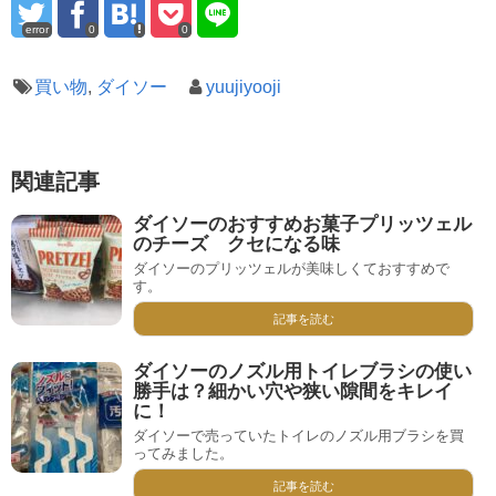
error
0
0
買い物
,
ダイソー
yuujiyooji
関連記事
ダイソーのおすすめお菓子プリッツェル
のチーズ クセになる味
ダイソーのプリッツェルが美味しくておすすめで
す。
記事を読む
ダイソーのノズル用トイレブラシの使い
勝手は？細かい穴や狭い隙間をキレイ
に！
ダイソーで売っていたトイレのノズル用ブラシを買
ってみました。
記事を読む