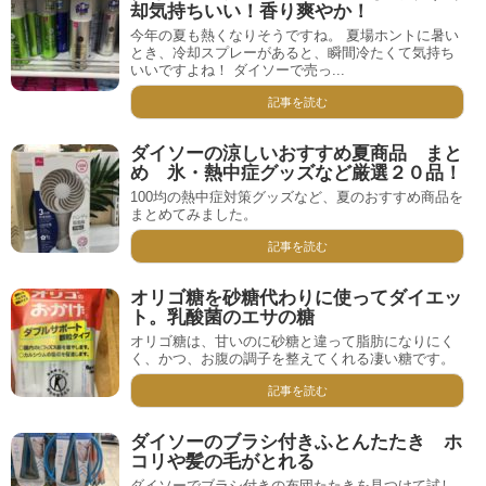
却気持ちいい！香り爽やか！
今年の夏も熱くなりそうですね。 夏場ホントに暑い
とき、冷却スプレーがあると、瞬間冷たくて気持ち
いいですよね！ ダイソーで売っ...
記事を読む
ダイソーの涼しいおすすめ夏商品 まと
め 氷・熱中症グッズなど厳選２０品！
100均の熱中症対策グッズなど、夏のおすすめ商品を
まとめてみました。
記事を読む
オリゴ糖を砂糖代わりに使ってダイエッ
ト。乳酸菌のエサの糖
オリゴ糖は、甘いのに砂糖と違って脂肪になりにく
く、かつ、お腹の調子を整えてくれる凄い糖です。
記事を読む
ダイソーのブラシ付きふとんたたき ホ
コリや髪の毛がとれる
ダイソーでブラシ付きの布団たたきを見つけて試し