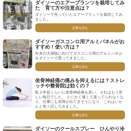
ダイソーのエアープランツを栽培してみ
た 育て方や注意点は？
ダイソーで売っていたエアープランツを栽培してみ
ました。
記事を読む
ダイソーガスコンロ用アルミパネルがお
すすめ！使い方は？
年末の大掃除に向けてガスコンロ用のアルミパネル
をダイソーで買ってきました。
記事を読む
坐骨神経痛の痛みを抑えるには？ストレ
ッチや整骨院は効くの？
私２年前くらいに坐骨神経痛を患い、それはもう苦
しい毎日でした。 とにかく痛くて座ってられなくな
り、仕事にも支障が出てきそうになり、これはいか
んと色々試してみました。
記事を読む
ダイソーのクールスプレー ひんやり冷