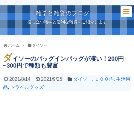
雑学と雑貨のブログ
役に立つ雑学と便利な雑貨をご紹介します
ホーム
ダイソー
ダ
イソーのバッグインバッグが凄い！200円
~300円で種類も豊富
2021/8/14
2021/9/25
ダイソー
,
１００均
,
生活用
品
,
トラベルグッズ