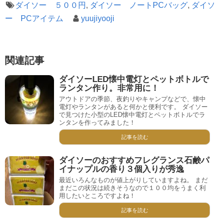
ダイソー ５００円
,
ダイソー ノートPCバッグ
,
ダイソ
ー PCアイテム
yuujiyooji
関連記事
ダイソーLED懐中電灯とペットボトルで
ランタン作り。非常用に！
アウトドアの季節、夜釣りやキャンプなどで、懐中
電灯やランタンがあると何かと便利です。 ダイソー
で見つけた小型のLED懐中電灯とペットボトルでラ
ンタンを作ってみました！
記事を読む
ダイソーのおすすめフレグランス石鹸パ
イナップルの香り３個入りが秀逸
最近いろんなものが値上がりしていますよね。 まだ
まだこの状況は続きそうなので１００均をうまく利
用したいところですよね！
記事を読む