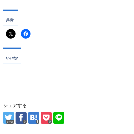
共有:
いいね:
シェアする
error
0
0