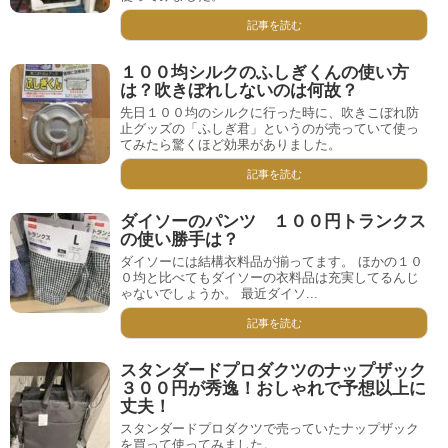
記事を読む
１００均シルクのふしぎくんの使い方
は？吹きぼれしないのは何故？
先日１００均のシルクに行った時に、吹きこぼれ防
止グッズの「ふしぎ君」というのが売っていて使っ
てみたら驚くほど効果がありました。
記事を読む
ダイソーのパンツ １００円トランクス
の使い勝手は？
ダイソーには結構衣料品が揃ってます。 ほかの１０
０均と比べてもダイソーの衣料品は充実してるんじ
ゃないでしょうか。 最近ダイソ...
記事を読む
スタンダードプロダクツのナップザック
３００円が秀逸！おしゃれで予想以上に
丈夫！
スタンダードプロダクツで売っていたナップザック
を買って使ってみました。