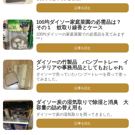
記事を読む
100均ダイソー家庭菜園の必需品は？
その１ 蚊取り線香とケース
100均ダイソーの家庭菜園での必需品を見てみます
^^！
記事を読む
ダイソーの竹製品 バンブートレー イ
ンテリアや事務用品としてもおしゃれ
ダイソーで売っていたバンブートレーを買って使っ
てみました。
記事を読む
ダイソー炭の湿気取りで除湿と消臭 大
容量の詰め替え用も
ダイソーで炭の湿気取りを買ってきました。
記事を読む