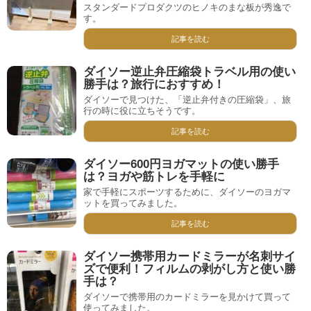
スタンダードプロダクツのヒノキのまな板が秀逸で
す。
記事を読む
ダイソー逆止弁圧縮袋トラベル用の使い
勝手は？旅行におすすめ！
ダイソーで見つけた、「逆止弁付きの圧縮袋」、旅
行の時に役に立ちそうです。
記事を読む
ダイソー600円ヨガマットの使い勝手
は？ヨガや筋トレを手軽に
家で手軽にスポーツするために、ダイソーのヨガマ
ットを買ってみました。
記事を読む
ダイソー携帯用カードミラーが名刺サイ
ズで便利！フィルムの剥がし方と使い勝
手は？
ダイソーで携帯用のカードミラーを見かけて買って
使ってみました。