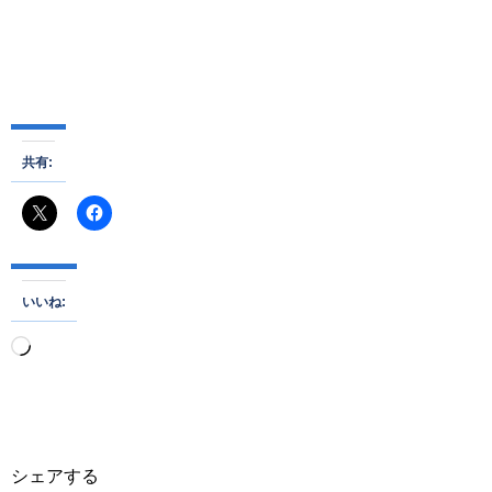
共有:
いいね:
読
み
込
み
中…
シェアする