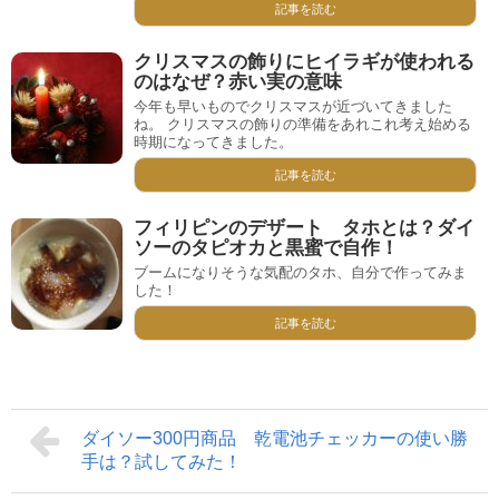
記事を読む
クリスマスの飾りにヒイラギが使われる
のはなぜ？赤い実の意味
今年も早いものでクリスマスが近づいてきました
ね。 クリスマスの飾りの準備をあれこれ考え始める
時期になってきました。
記事を読む
フィリピンのデザート タホとは？ダイ
ソーのタピオカと黒蜜で自作！
ブームになりそうな気配のタホ、自分で作ってみま
した！
記事を読む
ダイソー300円商品 乾電池チェッカーの使い勝
手は？試してみた！