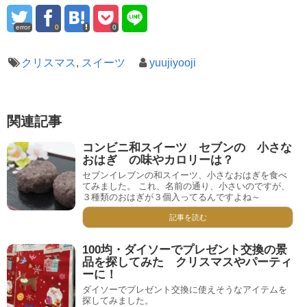
error
0
0
クリスマス
,
スイーツ
yuujiyooji
関連記事
コンビニ和スイーツ セブンの 小さな
おはぎ の味やカロリーは？
セブンイレブンの和スイーツ、小さなおはぎを食べ
てみました。 これ、名前の通り、小さいのですが、
３種類のおはぎが３個入ってるんですよね～
記事を読む
100均・ダイソーでプレゼント交換の景
品を探してみた クリスマスやパーティ
ーに！
ダイソーでプレゼント交換に使えそうなアイテムを
探してみました。