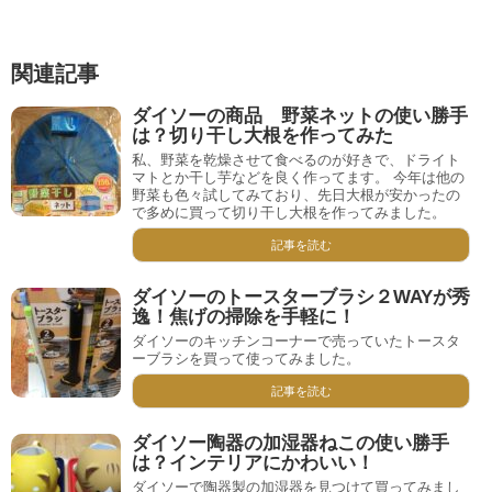
関連記事
ダイソーの商品 野菜ネットの使い勝手
は？切り干し大根を作ってみた
私、野菜を乾燥させて食べるのが好きで、ドライト
マトとか干し芋などを良く作ってます。 今年は他の
野菜も色々試してみており、先日大根が安かったの
で多めに買って切り干し大根を作ってみました。
記事を読む
ダイソーのトースターブラシ２WAYが秀
逸！焦げの掃除を手軽に！
ダイソーのキッチンコーナーで売っていたトースタ
ーブラシを買って使ってみました。
記事を読む
ダイソー陶器の加湿器ねこの使い勝手
は？インテリアにかわいい！
ダイソーで陶器製の加湿器を見つけて買ってみまし