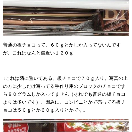
普通の板チョコって、６０ｇとかしか入ってないんです
が、これはなんと倍近い１２０ｇ！
↓これは隣に置いてある、板チョコで７０ｇ入り。写真の上
の方に少しだけ写ってる手作り用のブロックのチョコです
ら８０グラムしか入ってません（それでも普通の板チョコ
よりは多いです）。因みに、コンビニとかで売ってる板チ
ョコは５０ｇとか６０ｇ入りとかです。