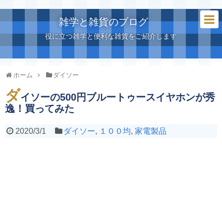
雑学と雑貨のブログ
役に立つ雑学と便利な雑貨をご紹介します
ホーム
ダイソー
ダ
イソーの500円ブルートゥースイヤホンが秀
逸！買ってみた
2020/3/1
ダイソー
,
１００均
,
家電製品