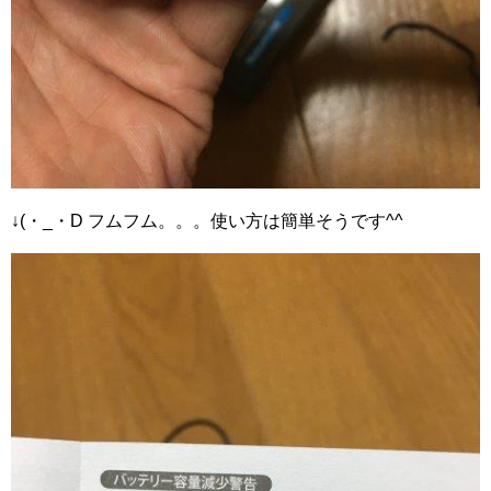
↓(・_・D フムフム。。。使い方は簡単そうです^^