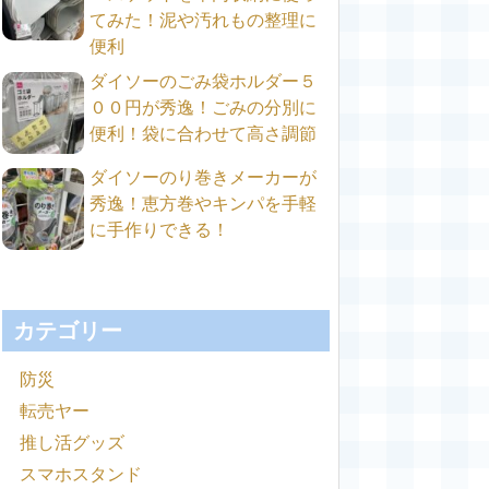
てみた！泥や汚れもの整理に
便利
ダイソーのごみ袋ホルダー５
００円が秀逸！ごみの分別に
便利！袋に合わせて高さ調節
ダイソーのり巻きメーカーが
秀逸！恵方巻やキンパを手軽
に手作りできる！
カテゴリー
防災
転売ヤー
推し活グッズ
スマホスタンド