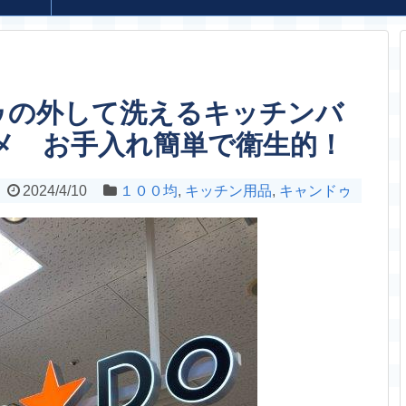
ゥの外して洗えるキッチンバ
スメ お手入れ簡単で衛生的！
2024/4/10
１００均
,
キッチン用品
,
キャンドゥ