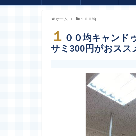
ホーム
１００均
１
００均キャンド
サミ300円がおス