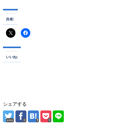
共有:
いいね:
シェアする
error
0
0