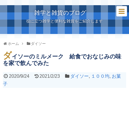
雑学と雑貨のブログ
役に立つ雑学と便利な雑貨をご紹介します
ホーム
ダイソー
ダ
イソーのミルメーク 給食でおなじみの味
を家で飲んでみた
2020/9/24
2021/2/23
ダイソー
,
１００均
,
お菓
子