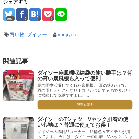
シェアする
error
0
0
買い物
,
ダイソー
yuujiyooji
関連記事
ダイソー扇風機収納袋の使い勝手は？背
の高い扇風機も入って便利
夏の間中活躍してくれた扇風機。 夏の終わりには、
羽の周りとかにかなりホコリがついてるのできれい
に掃除して収納ですよね。 ...
記事を読む
ダイソーのTシャツ Vネック肌着の使
い心地は？普通に使えてお得！
ダイソーの衣料品コーナー、結構色々アイテムが揃
ってます。 今回は、ダイソーの肌着、VネックTシャ