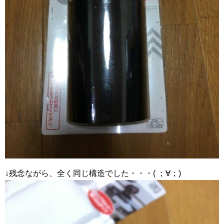
↓残念ながら、全く同じ構造でした・・・( ；∀；)