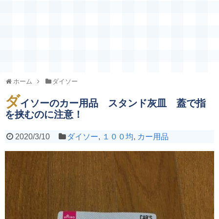
ホーム
ダイソー
ダ
イソーのカー用品 スタンド灰皿 蓋で指
を挟むのに注意！
2020/3/10
ダイソー
,
１００均
,
カー用品