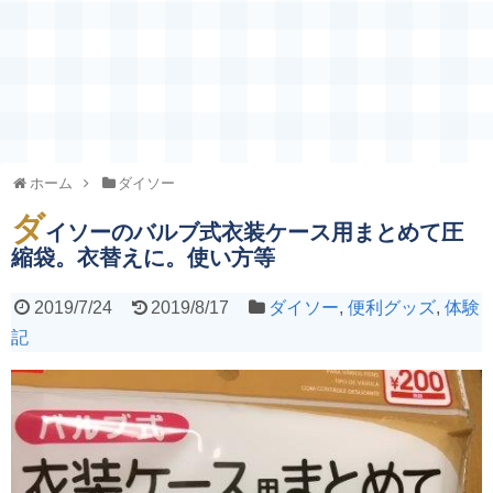
ホーム
ダイソー
ダ
イソーのバルブ式衣装ケース用まとめて圧
縮袋。衣替えに。使い方等
2019/7/24
2019/8/17
ダイソー
,
便利グッズ
,
体験
記