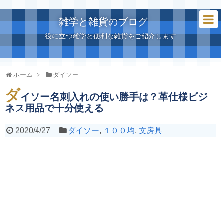
雑学と雑貨のブログ
役に立つ雑学と便利な雑貨をご紹介します
ホーム
ダイソー
ダ
イソー名刺入れの使い勝手は？革仕様ビジ
ネス用品で十分使える
2020/4/27
ダイソー
,
１００均
,
文房具