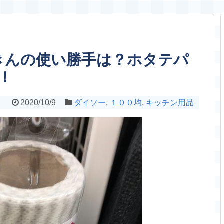
きんの使い勝手は？ホタテパ
！
2020/10/9
ダイソー
,
１００均
,
キッチン用品