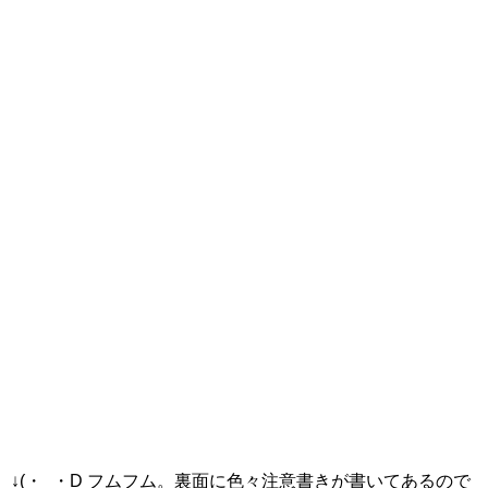
↓(・_・D フムフム。裏面に色々注意書きが書いてあるので