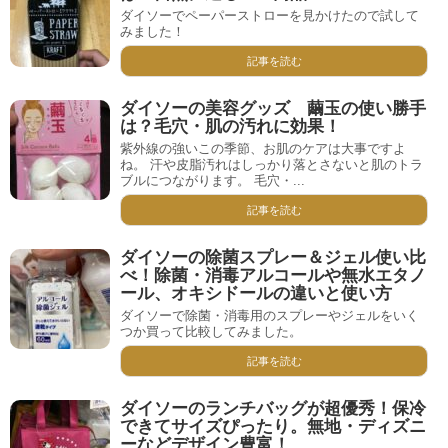
ダイソーでペーパーストローを見かけたので試して
みました！
記事を読む
ダイソーの美容グッズ 繭玉の使い勝手
は？毛穴・肌の汚れに効果！
紫外線の強いこの季節、お肌のケアは大事ですよ
ね。 汗や皮脂汚れはしっかり落とさないと肌のトラ
ブルにつながります。 毛穴・...
記事を読む
ダイソーの除菌スプレー＆ジェル使い比
べ！除菌・消毒アルコールや無水エタノ
ール、オキシドールの違いと使い方
ダイソーで除菌・消毒用のスプレーやジェルをいく
つか買って比較してみました。
記事を読む
ダイソーのランチバッグが超優秀！保冷
できてサイズぴったり。無地・ディズニ
ーなどデザイン豊富！