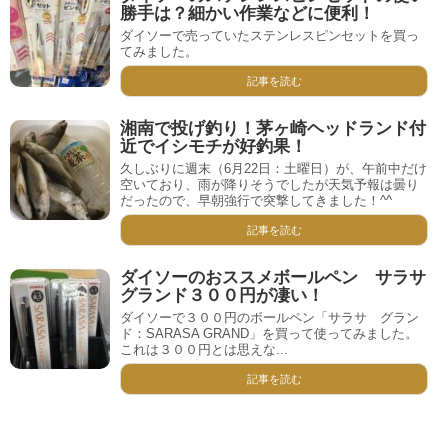
勝手は？細かい作業などに便利！
ダイソーで売っていたステンレスピンセットを買っ
てみました。
記事を読む
湘南で投げ釣り！茅ヶ崎ヘッドランド付
近でイシモチが好釣果！
久しぶりに週末（6月22日：土曜日）が、午前中だけ
空いており、雨が降りそうでしたが天気予報は曇り
だったので、早朝強行で突撃してきました！^^
記事を読む
ダイソーのおススメボールペン サラサ
グランド３００円が凄い！
ダイソーで３００円のボールペン「サラサ グラン
ド：SARASA GRAND」を買って使ってみました。
これは３００円とは思えな...
記事を読む