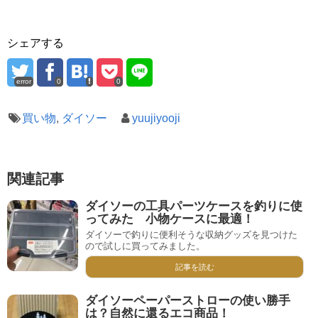
シェアする
error
0
0
買い物
,
ダイソー
yuujiyooji
関連記事
ダイソーの工具パーツケースを釣りに使
ってみた 小物ケースに最適！
ダイソーで釣りに便利そうな収納グッズを見つけた
ので試しに買ってみました。
記事を読む
ダイソーペーパーストローの使い勝手
は？自然に還るエコ商品！