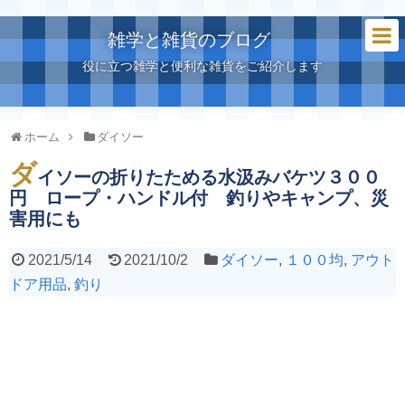
雑学と雑貨のブログ
役に立つ雑学と便利な雑貨をご紹介します
ホーム
ダイソー
ダ
イソーの折りたためる水汲みバケツ３００
円 ロープ・ハンドル付 釣りやキャンプ、災
害用にも
2021/5/14
2021/10/2
ダイソー
,
１００均
,
アウト
ドア用品
,
釣り