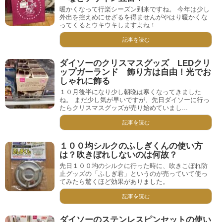
暖かくなって行楽シーズン到来ですね。 今年は少し
外出を控えめにせざるを得ませんがやはり暖かくな
ってくるとウキウキしますよね！ ...
記事を読む
ダイソーのクリスマスグッズ LEDクリ
ップガーランド 飾り方は自由！光でお
しゃれに飾る
１０月後半になり少し朝晩は寒くなってきました
ね。 まだ少し気が早いですが、先日ダイソーに行っ
たらクリスマスグッズが売り始めていまし...
記事を読む
１００均シルクのふしぎくんの使い方
は？吹きぼれしないのは何故？
先日１００均のシルクに行った時に、吹きこぼれ防
止グッズの「ふしぎ君」というのが売っていて使っ
てみたら驚くほど効果がありました。
記事を読む
ダイソーのステンレスピンセットの使い