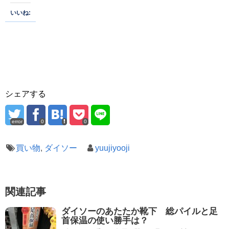
いいね:
シェアする
error
0
0
買い物
,
ダイソー
yuujiyooji
関連記事
ダイソーのあたたか靴下 総パイルと足
首保温の使い勝手は？