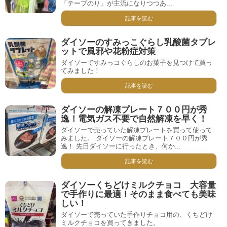
「テープのり」が主流になりつつあ...
記事を読む
ダイソーのすみっこぐらし乳酸菌タブレ
ットで風邪や花粉症対策
ダイソーですみっコぐらしのお菓子を見つけて買っ
てみました！
記事を読む
ダイソーの解凍プレート７００円が秀
逸！電気ガス不要で自然解凍を早く！
ダイソーで売っていた解凍プレートを買って使って
みました。 ダイソーの解凍プレート７００円が秀
逸！ 先日ダイソーに行ったとき、何か...
記事を読む
ダイソーくちどけミルクチョコ 大容量
で手作りに最適！そのまま食べても美味
しい！
ダイソーで売っていた手作りチョコ用の、くちどけ
ミルクチョコを買ってきました。