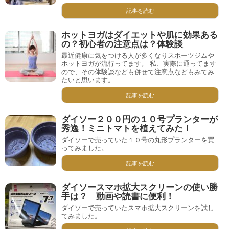
記事を読む
ホットヨガはダイエットや肌に効果ある
の？初心者の注意点は？体験談
最近健康に気をつける人が多くなりスポーツジムや
ホットヨガが流行ってます。 私、実際に通ってます
ので、その体験談なども併せて注意点などもみてみ
たいと思います。
記事を読む
ダイソー２００円の１０号プランターが
秀逸！ミニトマトを植えてみた！
ダイソーで売っていた１０号の丸形プランターを買
ってみました。
記事を読む
ダイソースマホ拡大スクリーンの使い勝
手は？ 動画や読書に便利！
ダイソーで売っていたスマホ拡大スクリーンを試し
てみました。