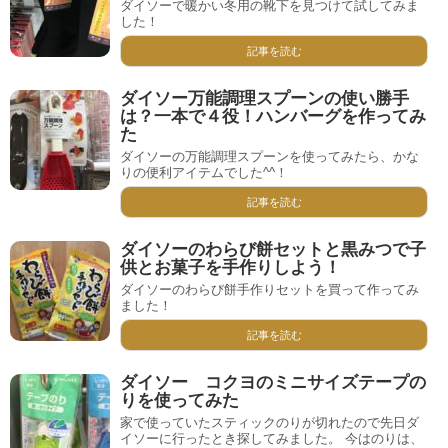
ダイソーで暖かい冬用の靴下を見つけて試してみま
した！
記事を読む
ダイソー万能調理スプーンの使い勝手
は？一本で４役！ハンバーグを作ってみ
た
ダイソーの万能調理スプーンを使ってみたら、かな
りの便利アイテムでした^^！
記事を読む
ダイソーのわらび餅セットと黒みつで子
供とお菓子を手作りしよう！
ダイソーのわらび餅手作りセットを買って作ってみ
ました！
記事を読む
ダイソー コクヨのミニサイズテープの
りを使ってみた
家で使っていたスティックのりが切れたので先日ダ
イソーに行ったとき探してみました。 今はのりは、