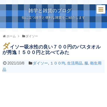
雑学と雑貨のブログ
役に立つ雑学と便利な雑貨をご紹介します
ホーム
ダイソー
ダ
イソー吸水性の良い７００円のバスタオル
が秀逸！５００円と比べてみた
2021/10/8
ダイソー
,
１００均
,
生活用品
,
服
,
衛生用
品