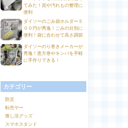
てみた！泥や汚れもの整理に
便利
ダイソーのごみ袋ホルダー５
００円が秀逸！ごみの分別に
便利！袋に合わせて高さ調節
ダイソーのり巻きメーカーが
秀逸！恵方巻やキンパを手軽
に手作りできる！
カテゴリー
防災
転売ヤー
推し活グッズ
スマホスタンド