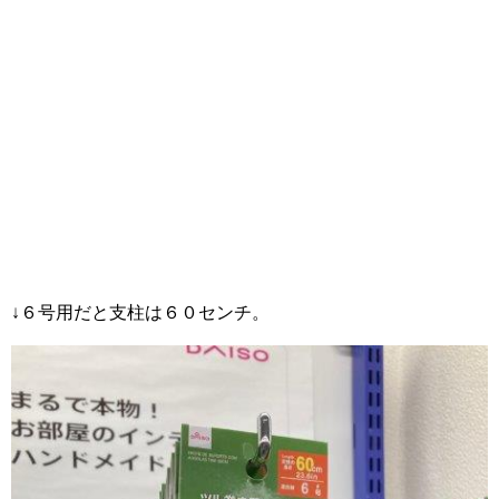
↓６号用だと支柱は６０センチ。