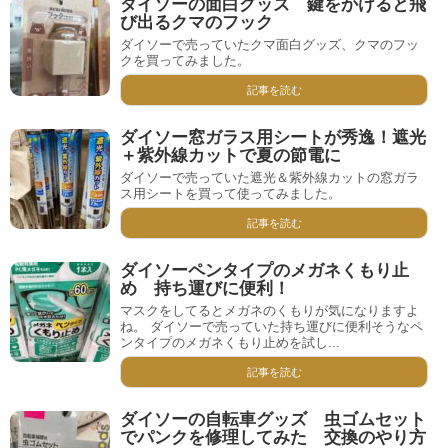
ダイソーの面白グッズ 鍵をかけると飛
び出るクマのフック
ダイソーで売っていたクマ面白グッズ、クマのフッ
クを買ってみました。
記事を読む
ダイソー窓ガラス用シートが秀逸！遮光
＋紫外線カットで夏の節電に
ダイソーで売っていた遮光＆紫外線カットの窓ガラ
ス用シートを買って使ってみました。
記事を読む
ダイソーペンタイプのメガネくもり止
め 持ち運びに便利！
マスクをしてるとメガネのくもりが気になりますよ
ね。 ダイソーで売っていた持ち運びに便利そうなペ
ンタイプのメガネくもり止めを試し...
記事を読む
ダイソーの自転車グッズ 虫ゴムセット
でパンクを修理してみた 交換のやり方