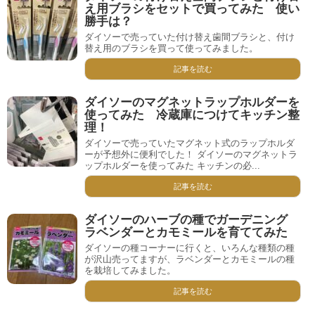
え用ブラシをセットで買ってみた 使い
勝手は？
ダイソーで売っていた付け替え歯間ブラシと、付け
替え用のブラシを買って使ってみました。
記事を読む
ダイソーのマグネットラップホルダーを
使ってみた 冷蔵庫につけてキッチン整
理！
ダイソーで売っていたマグネット式のラップホルダ
ーが予想外に便利でした！ ダイソーのマグネットラ
ップホルダーを使ってみた キッチンの必...
記事を読む
ダイソーのハーブの種でガーデニング
ラベンダーとカモミールを育ててみた
ダイソーの種コーナーに行くと、いろんな種類の種
が沢山売ってますが、ラベンダーとカモミールの種
を栽培してみました。
記事を読む