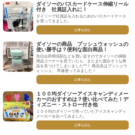
ダイソーのパスカードケース伸縮リール
付き 社員証入れに！
ダイソーで社員証を入れるためのパスカードケース
を買ってきました。
記事を読む
ダイソーの商品 プッシュウォッシュの
使い勝手は？便利な面白商品！
先日台所用洗剤などを買い足すのでダイソーの掃除
用品コーナーを見ていたら、またまた面白そうな商
品を見つけてしまいました^^！ 商品名はプッシュウ
ォッシュ。 早速使ってみました！
記事を読む
１００均ダイソーアイスキャンディメー
カーのおすすめは？使い比べてみた！デ
ィズニー・ストロー付き他
１００均のダイソーで売っていたアイスキャンディ
メーカーを比べてみました。
記事を読む