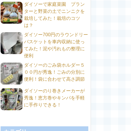
ダイソーで家庭菜園 プラン
ターと野菜の土でニンニクを
栽培してみた！栽培のコツ
は？
ダイソー700円のラウンドリー
バスケットを車内収納に使っ
てみた！泥や汚れもの整理に
便利
ダイソーのごみ袋ホルダー５
００円が秀逸！ごみの分別に
便利！袋に合わせて高さ調節
ダイソーのり巻きメーカーが
秀逸！恵方巻やキンパを手軽
に手作りできる！