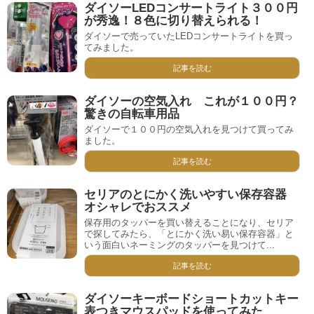
ダイソーLEDコンサートライト３００円
が秀逸！８色に切り替えられる！
ダイソーで売っていたLEDコンサートライトを買っ
てみました。
記事を読む
ダイソーの空気入れ これが１００円？
驚きの自転車用品
ダイソーで１００円の空気入れを見つけて買ってみ
ました。
記事を読む
セリアのとにかく洗いやすい保存容器
オシャレでおススメ
保存用のタッパーを買い替えることになり、セリア
で探してみたら、「とにかく洗い易い保存容器」と
いう面白いネーミングのタッパーを見つけて...
記事を読む
ダイソーキーボードショートカットキー
表つきマウスパッドを使ってみた